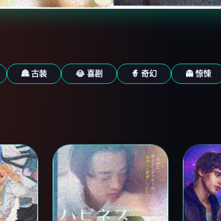
🏯 古装
😂 喜剧
🧙 奇幻
👻 惊悚