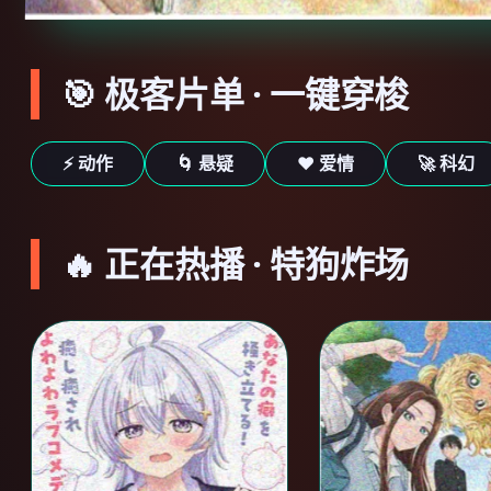
🎯 极客片单 · 一键穿梭
⚡ 动作
🌀 悬疑
❤️ 爱情
🚀 科幻
🔥 正在热播 · 特狗炸场