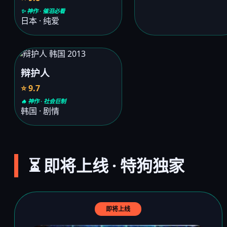
✨ 神作 · 催泪必看
日本 · 纯爱
辩护人
⭐ 9.7
🔥 神作 · 社会巨制
韩国 · 剧情
⏳ 即将上线 · 特狗独家
即将上线