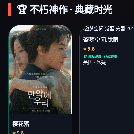
🏆 不朽神作 · 典藏时光
盗梦空间:觉醒
⭐ 9.6
🏆 高分必看 · 科幻巅峰
美国 · 悬疑
樱花落
⭐ 9.8