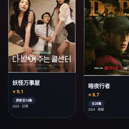
妖怪万事屋
暗夜行者
⭐ 9.1
⭐ 8.7
更新至14集
全28集
2025 · 日常
2024 · 悬疑