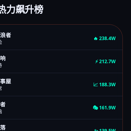
狗热力飙升榜
流浪者
🔥 238.4W
险
回响
⚡ 212.7W
诗
万事屋
📈 188.3W
常
行者
🎭 161.9W
脑
陨落
✨ 139.5W