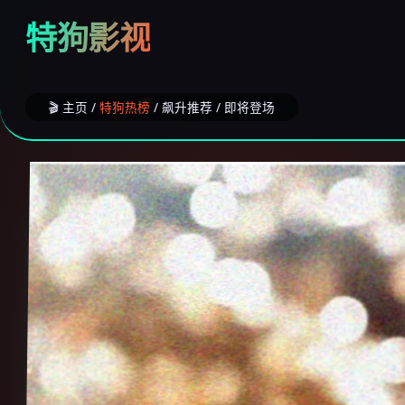
特狗影视
🎬 主页 /
特狗热榜
/ 飙升推荐 / 即将登场