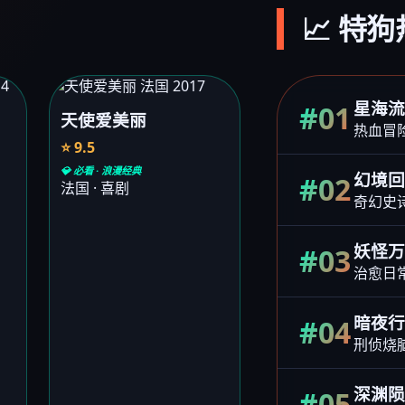
📈 特
星海
#01
天使爱美丽
热血冒
⭐ 9.5
💎 必看 · 浪漫经典
幻境
#02
法国 · 喜剧
奇幻史
妖怪
#03
治愈日
暗夜
#04
刑侦烧
深渊
#05