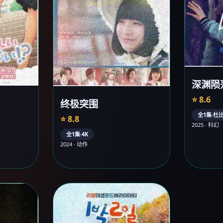
深渊陨
⭐ 8.6
终极突围
全1集·杜
⭐ 8.8
2025 · 科幻
全1集·4K
2024 · 动作