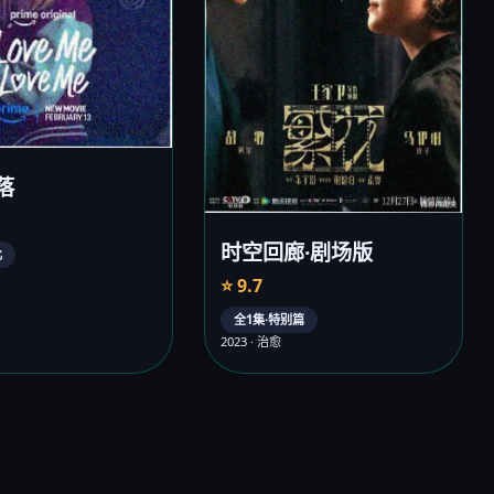
落
时空回廊·剧场版
比
⭐ 9.7
全1集·特别篇
2023 · 治愈