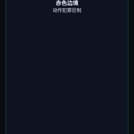
赤色边境
动作犯罪巨制